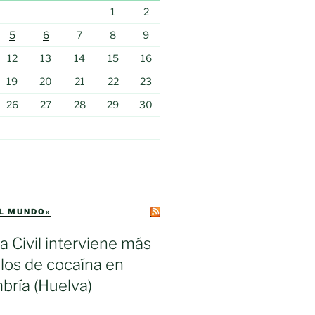
1
2
5
6
7
8
9
12
13
14
15
16
19
20
21
22
23
26
27
28
29
30
EL MUNDO»
a Civil interviene más
los de cocaína en
bría (Huelva)