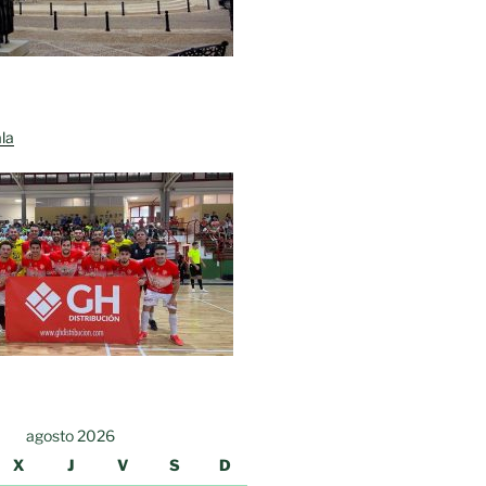
la
agosto 2026
X
J
V
S
D