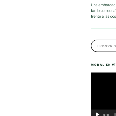
Una embarcació
fardos de cocaí
frente a las co
MORAL EN V
Reproductor
de
vídeo
00:00