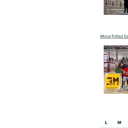
Moral Fútbol Sa
L
M