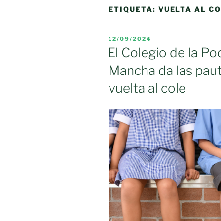
ETIQUETA:
VUELTA AL C
PUBLICADO
12/09/2024
EL
El Colegio de la Po
Mancha da las paut
vuelta al cole