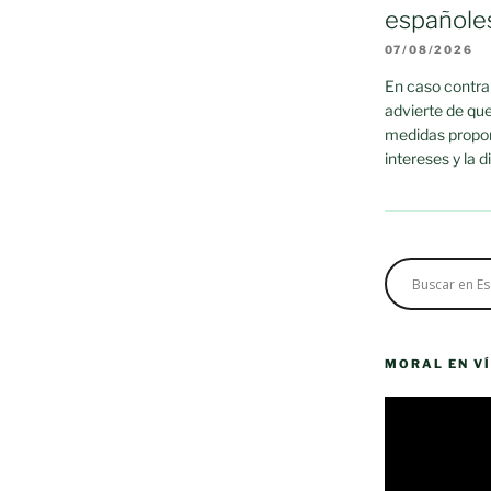
españole
07/08/2026
En caso contrar
advierte de que
medidas propor
intereses y la 
MORAL EN V
Reproductor
de
vídeo