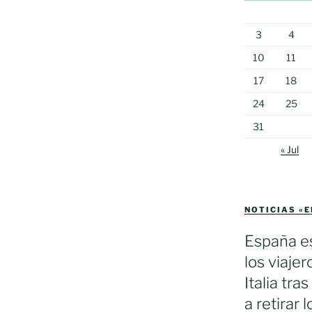
3
4
10
11
17
18
24
25
31
« Jul
NOTICIAS «
España es
los viaje
Italia tra
a retirar 