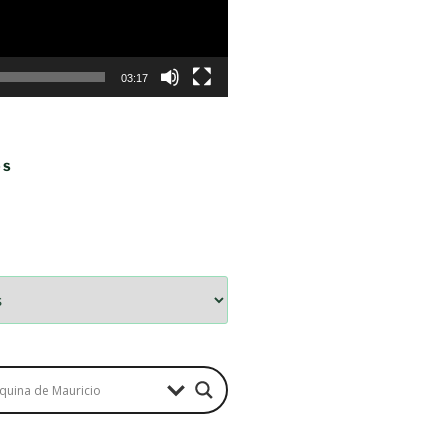
03:17
OS