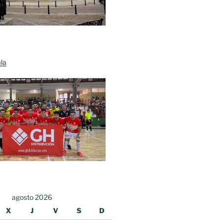
la
agosto 2026
X
J
V
S
D