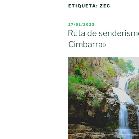
ETIQUETA:
ZEC
PUBLICADO
27/01/2023
EL
Ruta de senderismo
Cimbarra»