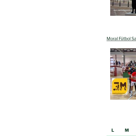
Moral Fútbol Sa
L
M