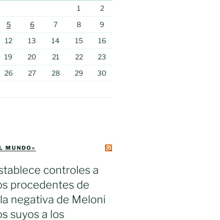
1
2
5
6
7
8
9
12
13
14
15
16
19
20
21
22
23
26
27
28
29
30
EL MUNDO»
tablece controles a
ros procedentes de
s la negativa de Meloni
los suyos a los