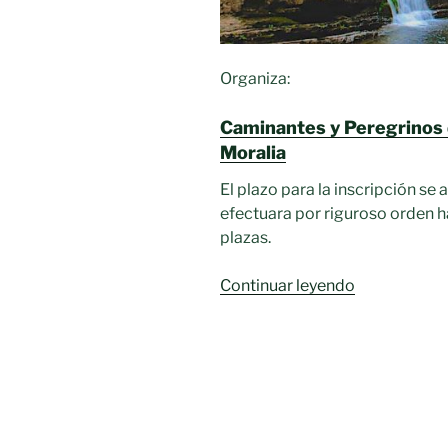
Organiza:
Caminantes y Peregrinos 
Moralia
El plazo para la inscripción se
efectuara por riguroso orden 
plazas.
«Ruta
Continuar leyendo
de
senderismo
en
el
paraje
de