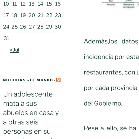
10
11
12
13
14
15
16
17
18
19
20
21
22
23
24
25
26
27
28
29
30
31
Además,los datos
« Jul
incidencia por est
restaurantes, con
NOTICIAS «EL MUNDO»
por cada provincia
Un adolescente
mata a sus
del Gobierno.
abuelos en casa y
a otras seis
Pese a ello, se h
personas en su