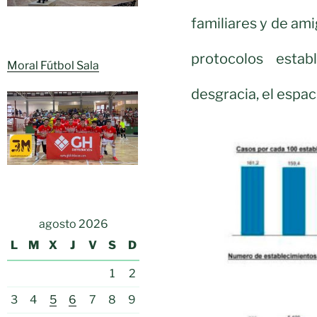
familiares y de ami
protocolos estab
Moral Fútbol Sala
desgracia, el espac
agosto 2026
L
M
X
J
V
S
D
1
2
3
4
5
6
7
8
9