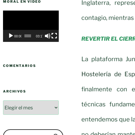
Inglaterra, repr
MORAL EN VÍDEO
Reproductor
contagio, mientras
de
vídeo
00:00
03:17
REVERTIR EL CIER
La plataforma Jun
COMENTARIOS
Hostelería de Es
finalmente con e
ARCHIVOS
técnicas fundame
entendemos que las
no deberían mant