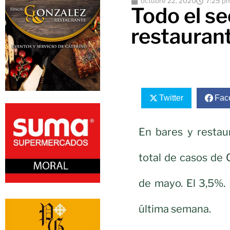
octubre 22, 2020
7:25 p
Todo el se
restauran
Twitter
Fac
En bares y restau
total de casos de
de mayo. El 3,5%. 
última semana.