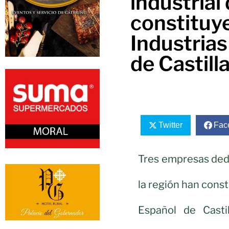
industrial
constituye
Industrias
de Castil
Twitter
Fac
Tres empresas dedi
la región han const
Español de Casti