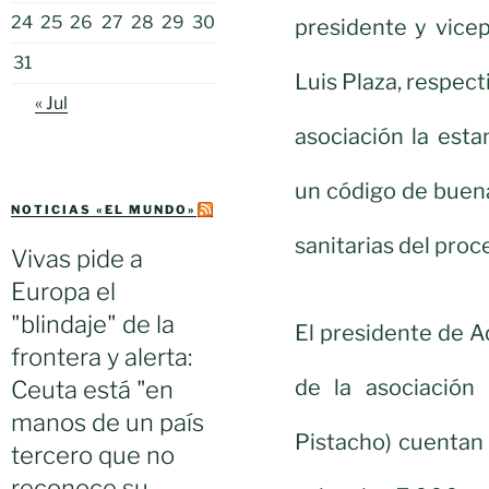
24
25
26
27
28
29
30
presidente y vice
31
Luis Plaza, respec
« Jul
asociación la esta
un código de buena
NOTICIAS «EL MUNDO»
sanitarias del proc
Vivas pide a
Europa el
"blindaje" de la
El presidente de A
frontera y alerta:
de la asociación 
Ceuta está "en
manos de un país
Pistacho) cuentan
tercero que no
reconoce su