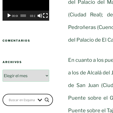
del Palacio del M
de
vídeo
(Ciudad Real); d
00:00
03:17
Pedroñeras (Cuenca
del Palacio de El 
COMENTARIOS
En cuanto a los pu
ARCHIVOS
a los de Alcalá del
de San Juan (Ciu
Puente sobre el G
Puente sobre el Taj