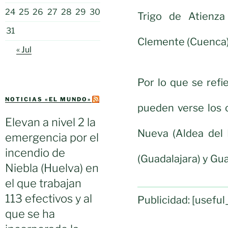
24
25
26
27
28
29
30
Trigo de Atienza
31
Clemente (Cuenca)
« Jul
Por lo que se refie
NOTICIAS «EL MUNDO»
pueden verse los c
Elevan a nivel 2 la
Nueva (Aldea del 
emergencia por el
incendio de
(Guadalajara) y Gu
Niebla (Huelva) en
el que trabajan
113 efectivos y al
Publicidad: [usef
que se ha