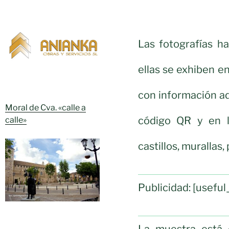
Las fotografías h
ellas se exhiben e
con información ad
Moral de Cva. «calle a
código QR y en l
calle»
castillos, murallas,
Publicidad: [usef
La muestra está e