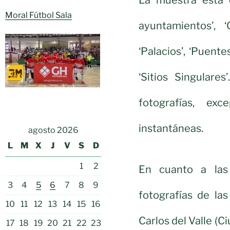
Moral Fútbol Sala
ayuntamientos’, ‘
‘Palacios’, ‘Puente
‘Sitios Singulare
fotografías, ex
instantáneas.
agosto 2026
L
M
X
J
V
S
D
1
2
En cuanto a las
3
4
5
6
7
8
9
fotografías de la
10
11
12
13
14
15
16
Carlos del Valle (C
17
18
19
20
21
22
23