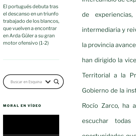
El portugués debuta tras
de experiencias
el descanso en un triunfo
trabajado de los blancos,
que vuelven a encontrar
intermediaria y re
en Arda Güler a su gran
motor ofensivo (1-2)
la provincia avanc
han dirigido la vi
Territorial a la 
Gobierno de la in
Rocío Zarco, ha a
MORAL EN VÍDEO
Reproductor
escuchar todas
de
vídeo
oportunidades que