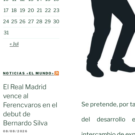
17
18
19
20
21
22
23
24
25
26
27
28
29
30
31
« Jul
NOTICIAS «EL MUNDO»
El Real Madrid
vence al
Se pretende, por t
Ferencvaros en el
debut de
del desarrollo e
Bernardo Silva
08/08/2026
intercambio de exp