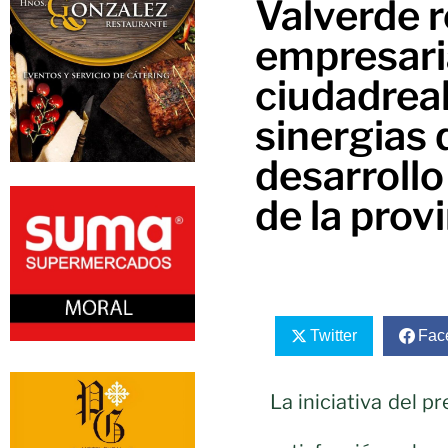
Valverde r
empresari
ciudadrea
sinergias 
desarrollo
de la prov
Twitter
Fac
La iniciativa del p