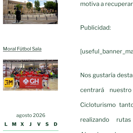
motiva a recuperar
Publicidad:
Moral Fútbol Sala
[useful_banner_ma
Nos gustaría desta
centrará nuestr
Cicloturismo tan
agosto 2026
realizando ruta
L
M
X
J
V
S
D