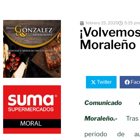
febrero 15, 2020
5:15 pm
¡Volvemos!
Moraleño
Twitter
Fac
Comunicado 
Moraleño.-
Tras
periodo de au