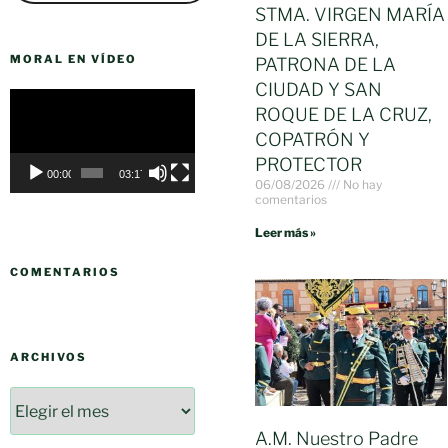
STMA. VIRGEN MARÍA
DE LA SIERRA,
MORAL EN VÍDEO
PATRONA DE LA
CIUDAD Y SAN
Reproductor
ROQUE DE LA CRUZ,
de
COPATRÓN Y
vídeo
PROTECTOR
00:00
03:17
06/08/2026
No hay
comentarios
Leer más »
COMENTARIOS
ARCHIVOS
A.M. Nuestro Padre