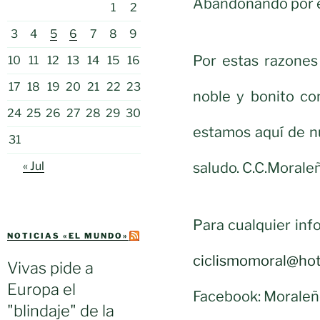
Abandonando por e
1
2
3
4
5
6
7
8
9
Por estas razones
10
11
12
13
14
15
16
17
18
19
20
21
22
23
noble y bonito co
24
25
26
27
28
29
30
estamos aquí de n
31
saludo. C.C.Morale
« Jul
Para cualquier inf
NOTICIAS «EL MUNDO»
ciclismomoral@ho
Vivas pide a
Europa el
Facebook: Moraleño
"blindaje" de la