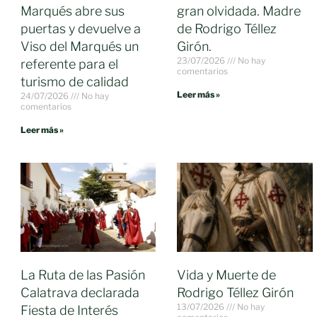
Marqués abre sus
gran olvidada. Madre
puertas y devuelve a
de Rodrigo Téllez
Viso del Marqués un
Girón.
23/07/2026
No hay
referente para el
comentarios
turismo de calidad
Leer más »
24/07/2026
No hay
comentarios
Leer más »
La Ruta de las Pasión
Vida y Muerte de
Calatrava declarada
Rodrigo Téllez Girón
13/07/2026
No hay
Fiesta de Interés