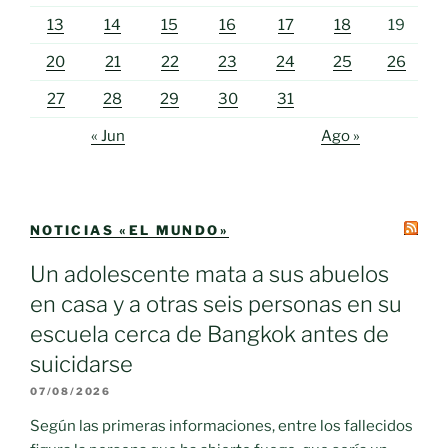
13
14
15
16
17
18
19
20
21
22
23
24
25
26
27
28
29
30
31
« Jun
Ago »
NOTICIAS «EL MUNDO»
Un adolescente mata a sus abuelos
en casa y a otras seis personas en su
escuela cerca de Bangkok antes de
suicidarse
07/08/2026
Según las primeras informaciones, entre los fallecidos