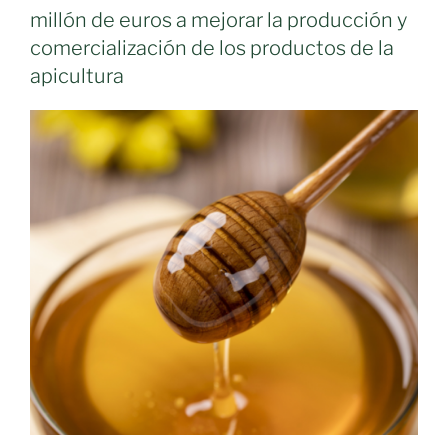
Cerro
millón de euros a mejorar la producción y
Gordo
comercialización de los productos de la
dentro
apicultura
del
Proyecto
Geoparque
“Volcanes
de
Calatrava,
Ciudad
Real”»