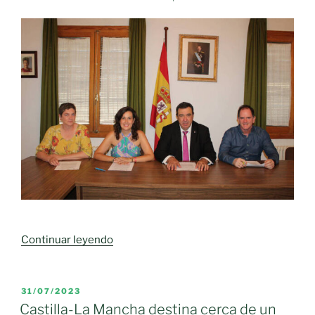
«Un
Continuar leyendo
nuevo
paso
del
PUBLICADO
31/07/2023
EL
Volcán
Castilla-La Mancha destina cerca de un