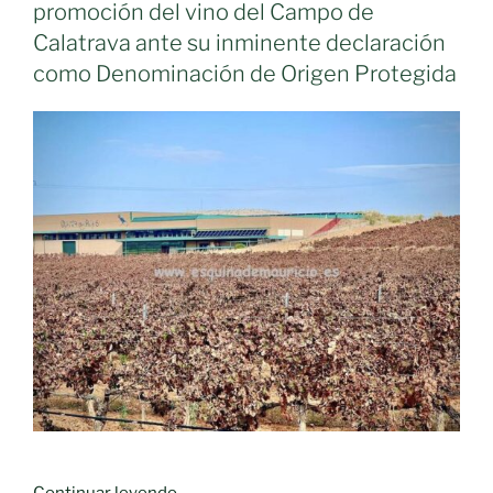
MORAL
promoción del vino del Campo de
EN
Calatrava ante su inminente declaración
LOS
como Denominación de Origen Protegida
CAMPEONATOS
DE
ESPAÑA
SUB
11.»
«La