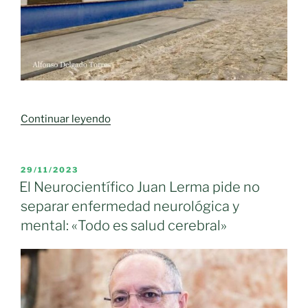
«Castilla-
Continuar leyendo
La
Mancha
trabaja
PUBLICADO
29/11/2023
EL
en
El Neurocientífico Juan Lerma pide no
la
separar enfermedad neurológica y
digitalización
mental: «Todo es salud cerebral»
de
los
registros
del
sector