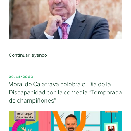
vitivinícola
y
en
una
nueva
normativa
sobre
el
«El
Continuar leyendo
registro
Neurocientífico
de
Juan
embotelladores
Lerma
PUBLICADO
29/11/2023
y
EL
pide
Moral de Calatrava celebra el Día de la
envasadores»
no
Discapacidad con la comedia “Temporada
separar
de champiñones”
enfermedad
neurológica
y
mental: