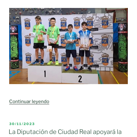
«BUENA
Continuar leyendo
ACTUACIÓN
DEL
CLUB
PUBLICADO
30/11/2023
EL
BÁDMINTON
La Diputación de Ciudad Real apoyará la