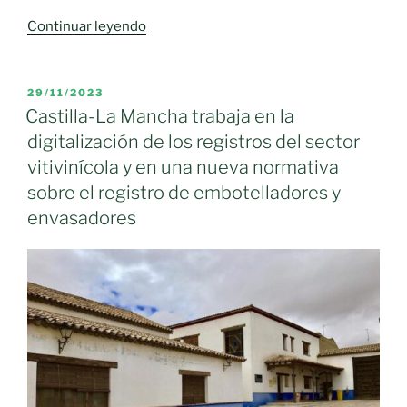
Denominación
«Aceite
Continuar leyendo
de
Campo
Origen
de
Protegida»
Calatrava»
PUBLICADO
29/11/2023
EL
Castilla-La Mancha trabaja en la
digitalización de los registros del sector
vitivinícola y en una nueva normativa
sobre el registro de embotelladores y
envasadores