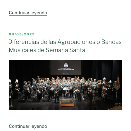
vino
«Robert
Continuar leyendo
español
Francis
a
Prevost,
nivel
nuevo
PUBLICADO
08/05/2025
internacional.»
EL
Papa
Diferencias de las Agrupaciones o Bandas
asume
Musicales de Semana Santa.
el
nombre
de
León
XIV»
«Diferencias
Continuar leyendo