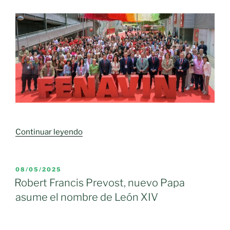
«FENAVIN
Continuar leyendo
se
consolida
como
PUBLICADO
08/05/2025
EL
el
Robert Francis Prevost, nuevo Papa
evento
asume el nombre de León XIV
más
importante
del