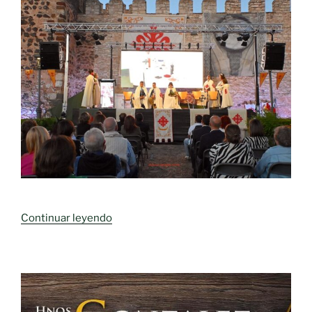
«Entrega
Continuar leyendo
de
Honores
Don
Rodrigo
Tellez