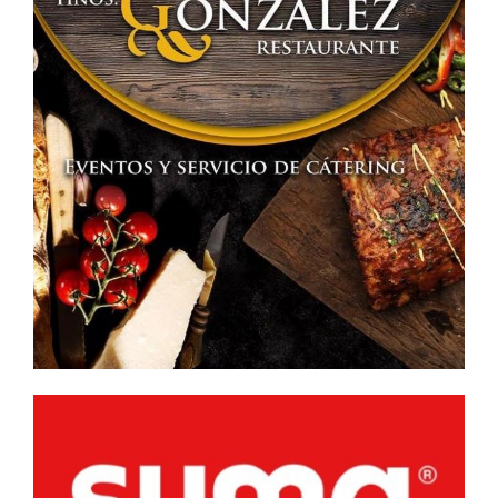
Girón
en
Bolaños
de
Calatrava.»