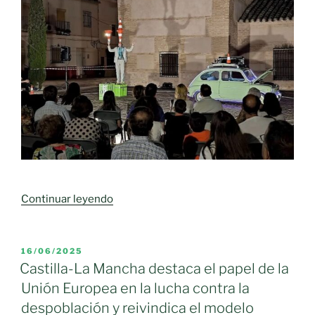
«Un
Continuar leyendo
festival
para
soñar
PUBLICADO
16/06/2025
EL
en
Castilla-La Mancha destaca el papel de la
la
Unión Europea en la lucha contra la
calle»
despoblación y reivindica el modelo