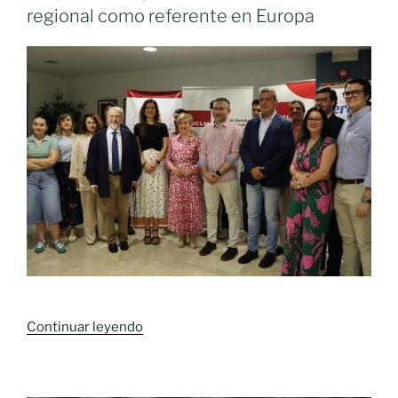
regional como referente en Europa
«Castilla-
Continuar leyendo
La
Mancha
destaca