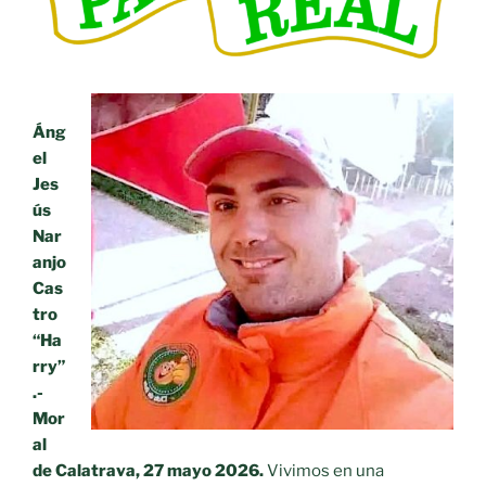
Áng
el
Jes
ús
Nar
anjo
Cas
tro
“Ha
rry”
.-
Mor
al
de Calatrava, 27 mayo 2026.
Vivimos en una