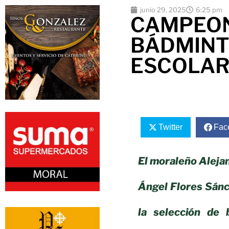
junio 29, 2025
6:25 pm
CAMPEON
BÁDMINT
ESCOLAR
Twitter
Fac
El moraleño Aleja
Ángel Flores Sánc
la selección de