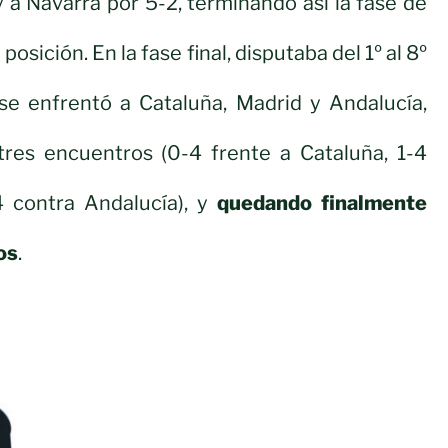
y a Navarra por 5-2, terminando así la fase de
sición. En la fase final, disputaba del 1º al 8º
 se enfrentó a Cataluña, Madrid y Andalucía,
tres encuentros (0-4 frente a Cataluña, 1-4
 contra Andalucía), y
quedando finalmente
os
.