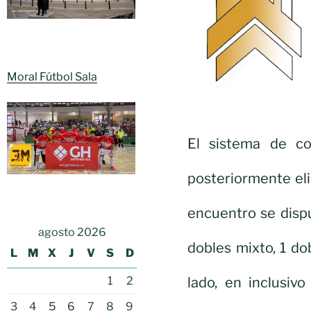
Moral Fútbol Sala
El sistema de co
posteriormente eli
encuentro se dispu
agosto 2026
dobles mixto, 1 do
L
M
X
J
V
S
D
lado, en inclusiv
1
2
3
4
5
6
7
8
9