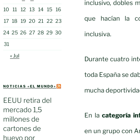
inclusivo, dobles 
10
11
12
13
14
15
16
que hacían la c
17
18
19
20
21
22
23
24
25
26
27
28
29
30
inclusiva.
31
« Jul
Durante cuatro in
toda España se dab
NOTICIAS «EL MUNDO»
mucha deportivida
EEUU retira del
mercado 1,5
En la
categoría inf
millones de
cartones de
en un grupo con Ara
huevo por