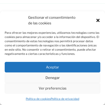
Gestionar el consentimiento
Esquina de Mauricio, C/ Esparto, 37. 13350 Moral de
de las cookies
Calatrava (C.Real) info@esquinademauricio.es
Para ofrecer las mejores experiencias, utilizamos tecnologías como las
«Aviso Legal»
cookies para almacenar y/o acceder a la información del dispositivo. El
consentimiento de estas tecnologías nos permitirá procesar datos
como el comportamiento de navegación o las identificaciones únicas
en este sitio. No consentir o retirar el consentimiento, puede afectar
negativamente a ciertas características y funciones.
Aceptar
Denegar
Política de privacidad
Funciona gracias a WordPress
Ver preferencias
Política de cookies
Política de privacidad