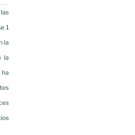
las
se 1
n la
 la
 ha
tes
ces
ios