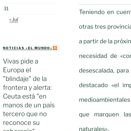
31
Teniendo en cuent
« Jul
otras tres provinci
a partir de la próx
NOTICIAS «EL MUNDO»
necesidad de «con
Vivas pide a
Europa el
desescalada, para 
"blindaje" de la
destacado «el im
frontera y alerta:
Ceuta está "en
medioambientales 
manos de un país
tercero que no
que marquen las 
reconoce su
naturales».