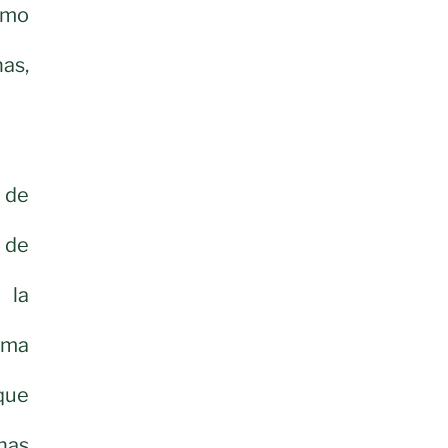
smo
as,
a de
a de
 la
ima
 que
nas