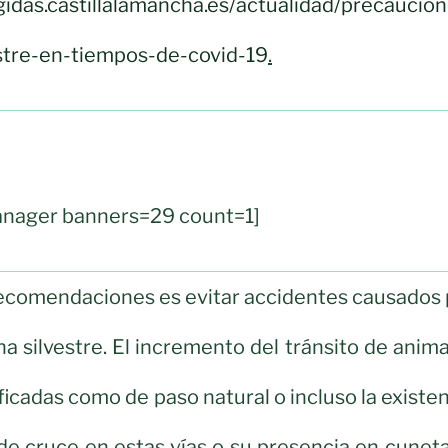
gidas.castillalamancha.es/actualidad/precaucio
estre-en-tiempos-de-covid-19
.
nager banners=29 count=1]
recomendaciones es evitar accidentes causados 
na silvestre. El incremento del tránsito de anim
ficadas como de paso natural o incluso la existe
e cruce en estas vías o su presencia en cuneta