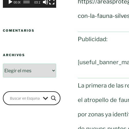
https://areasprote
00:00
03:17
con-la-fauna-silv
COMENTARIOS
Publicidad:
ARCHIVOS
[useful_banner_ma
La primera de las 
el atropello de fau
por zonas ya identi
de nuevos puntos d