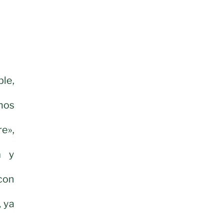
ble,
anos
re»,
a y
con
 ya