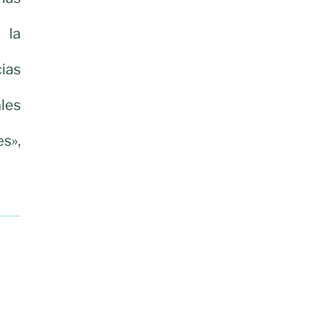
 la
ias
les
s»,