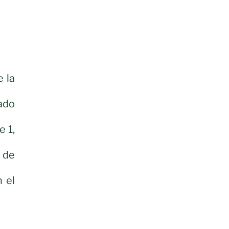
 la
ado
 1,
 de
 el