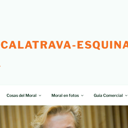
 CALATRAVA-ESQUINA
"
Cosas del Moral
Moral en fotos
Guía Comercial