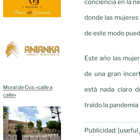
conciencia en la n
donde las mujeres p
de este modo pueda
Este año las muje
de una gran incer
Moral de Cva. «calle a
está nada claro d
calle»
traído la pandemia 
Publicidad: [usef