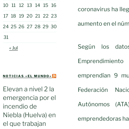
10
11
12
13
14
15
16
coronavirus ha ll
17
18
19
20
21
22
23
aumento en el núm
24
25
26
27
28
29
30
31
Según los dato
« Jul
Emprendimient
emprendían 9 mu
NOTICIAS «EL MUNDO»
Elevan a nivel 2 la
Federación Naci
emergencia por el
Autónomos (ATA)
incendio de
Niebla (Huelva) en
emprendedoras ha 
el que trabajan