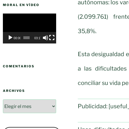
autónomas: los va
MORAL EN VÍDEO
(2.099.761) frent
Reproductor
de
35,8%.
vídeo
00:00
03:17
Esta desigualdad 
COMENTARIOS
a las dificultade
conciliar su vida pe
ARCHIVOS
Publicidad: [usef