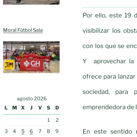
Por ello, este 19
visibilizar los ob
Moral Fútbol Sala
con los que se en
Y aprovechar la o
ofrece para lanzar
sociedad, para 
agosto 2026
emprendedora de l
L
M
X
J
V
S
D
1
2
En este sentido 
3
4
5
6
7
8
9