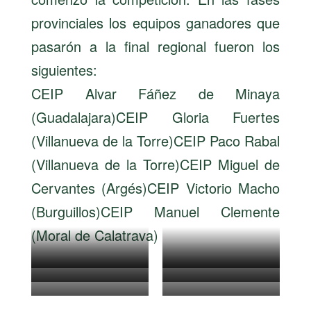
provinciales los equipos ganadores que
pasarón a la final regional fueron los
siguientes:
CEIP Alvar Fáñez de Minaya
(Guadalajara)CEIP Gloria Fuertes
(Villanueva de la Torre)CEIP Paco Rabal
(Villanueva de la Torre)CEIP Miguel de
Cervantes (Argés)CEIP Victorio Macho
(Burguillos)CEIP Manuel Clemente
(Moral de Calatrava)
Campeonato
Campeonato
Campeonato
Campeonato
Castilla la Mancha
Castilla la Mancha
Campeonato
Campeonato
Castilla la Mancha
Castilla la Mancha