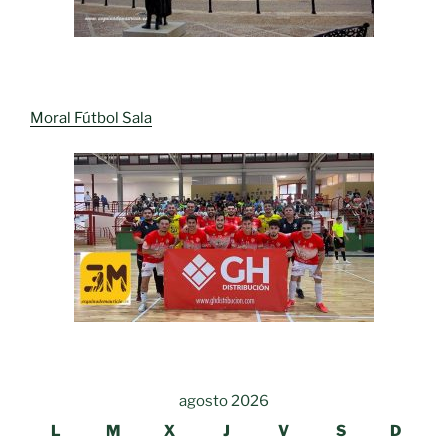
Moral Fútbol Sala
agosto 2026
L
M
X
J
V
S
D