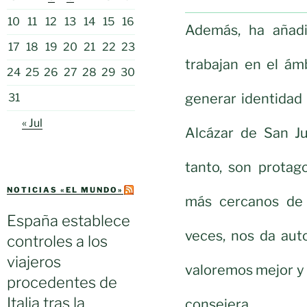
10
11
12
13
14
15
16
Además, ha añadi
17
18
19
20
21
22
23
trabajan en el ámb
24
25
26
27
28
29
30
generar identidad
31
« Jul
Alcázar de San Ju
tanto, son protag
NOTICIAS «EL MUNDO»
más cercanos de 
España establece
veces, nos da aut
controles a los
viajeros
valoremos mejor y e
procedentes de
Italia tras la
consejera.