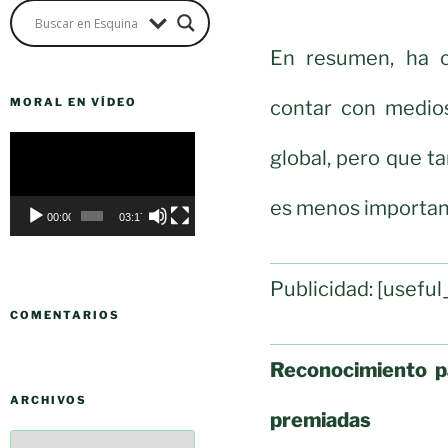
En resumen, ha c
MORAL EN VÍDEO
contar con medio
Reproductor
global, pero que ta
de
vídeo
es menos important
00:00
03:17
Publicidad: [usef
COMENTARIOS
Reconocimiento pa
ARCHIVOS
premiadas