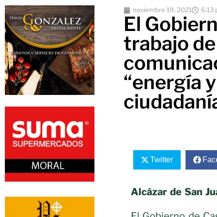
noviembre 19, 2021
6:13
El Gobiern
trabajo de
comunicac
“energía y
ciudadaní
Twitter
Fac
Alcázar de San Ju
El Gobierno de Cas