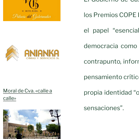
los Premios COPE L
el papel “esenci
democracia como 
contrapunto, infor
pensamiento crítico
Moral de Cva. «calle a
propia identidad “
calle»
sensaciones”.