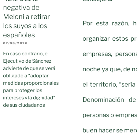
negativa de
Meloni a retirar
Por esta razón, 
los suyos a los
españoles
organizar estos p
07/08/2026
empresas, persona
En caso contrario, el
Ejecutivo de Sánchez
noche ya que, de 
advierte de que se verá
obligado a "adoptar
medidas proporcionales
el territorio, “ser
para proteger los
intereses y la dignidad"
Denominación de
de sus ciudadanos
personas o empres
buen hacer se mere