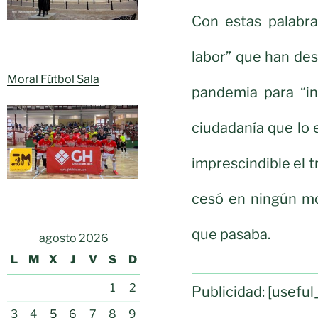
Con estas palabra
labor” que han de
Moral Fútbol Sala
pandemia para “in
ciudadanía que lo 
imprescindible el t
cesó en ningún mo
que pasaba.
agosto 2026
L
M
X
J
V
S
D
1
2
Publicidad: [usef
3
4
5
6
7
8
9