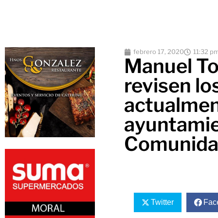
febrero 17, 2020
11:32 p
Manuel To
revisen lo
actualmen
ayuntamie
Comunida
Twitter
Fac