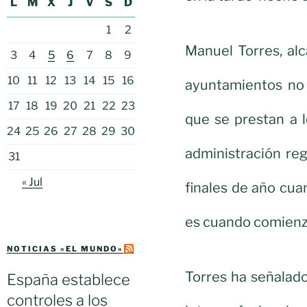
L
M
X
J
V
S
D
1
2
Manuel Torres, alc
3
4
5
6
7
8
9
10
11
12
13
14
15
16
ayuntamientos no 
17
18
19
20
21
22
23
que se prestan a 
24
25
26
27
28
29
30
administración reg
31
« Jul
finales de año cua
es cuando comienza
NOTICIAS «EL MUNDO»
Torres ha señalado
España establece
controles a los