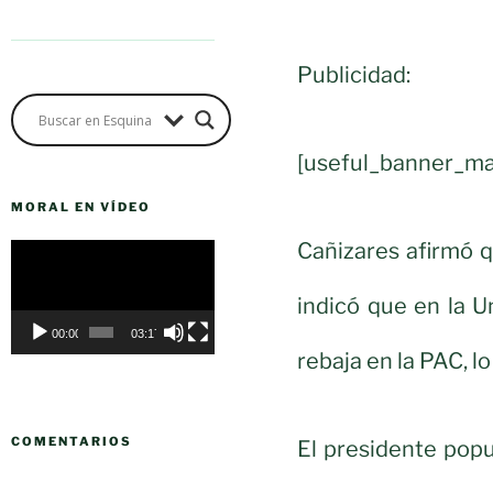
Publicidad:
[useful_banner_ma
MORAL EN VÍDEO
Cañizares afirmó 
Reproductor
de
indicó que en la U
vídeo
00:00
03:17
rebaja en la PAC, lo
COMENTARIOS
El presidente pop