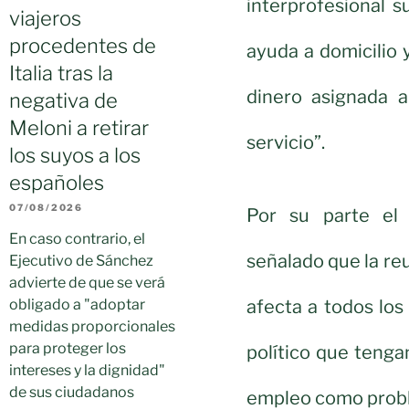
interprofesional s
viajeros
procedentes de
ayuda a domicilio 
Italia tras la
dinero asignada 
negativa de
Meloni a retirar
servicio”.
los suyos a los
españoles
07/08/2026
Por su parte el 
En caso contrario, el
señalado que la reu
Ejecutivo de Sánchez
advierte de que se verá
afecta a todos lo
obligado a "adoptar
medidas proporcionales
para proteger los
político que tengan
intereses y la dignidad"
de sus ciudadanos
empleo como proble