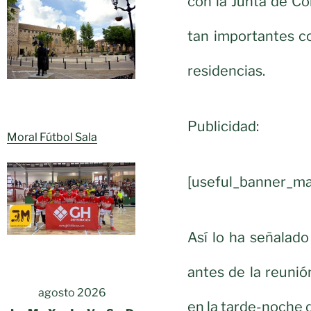
con la Junta de C
tan importantes c
residencias.
Publicidad:
Moral Fútbol Sala
[useful_banner_ma
Así lo ha señalad
antes de la reuni
agosto 2026
en la tarde-noche 