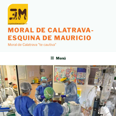
MORAL DE CALATRAVA-
ESQUINA DE MAURICIO
Moral de Calatrava "te cautiva"
Menú