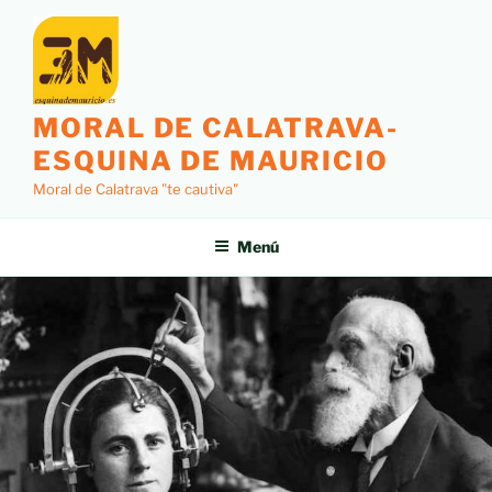
MORAL DE CALATRAVA-
ESQUINA DE MAURICIO
Moral de Calatrava "te cautiva"
Menú