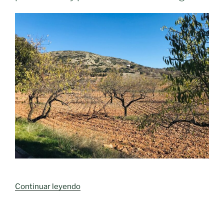
«Tildan
Continuar leyendo
de
catastrófica
la