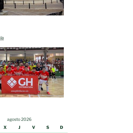
la
agosto 2026
X
J
V
S
D