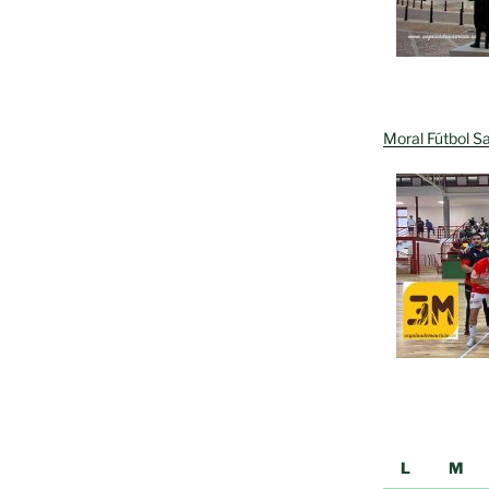
Moral Fútbol Sa
L
M