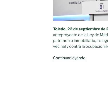
Toledo, 22 de septiembre de
anteproyecto de la Ley de Medi
patrimonio inmobiliario, la se
vecinal y contra la ocupación il
«Anteproyec
Continuar leyendo
de
Ley
de
Medidas
Integrales
para
la
convivencia