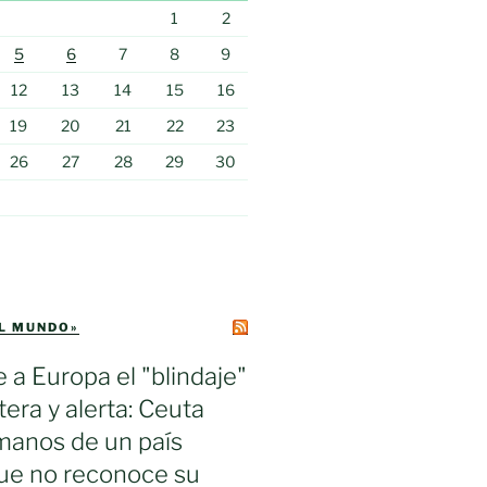
1
2
5
6
7
8
9
12
13
14
15
16
19
20
21
22
23
26
27
28
29
30
EL MUNDO»
e a Europa el "blindaje"
tera y alerta: Ceuta
manos de un país
ue no reconoce su