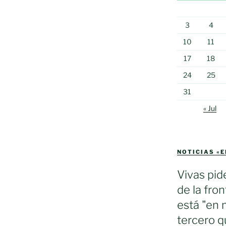
3
4
10
11
17
18
24
25
31
« Jul
NOTICIAS «
Vivas pid
de la fron
está "en 
tercero q