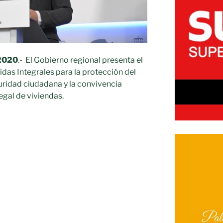
 2020
.- El Gobierno regional presenta el
das Integrales para la protección del
guridad ciudadana y la convivencia
egal de viviendas.
to
»