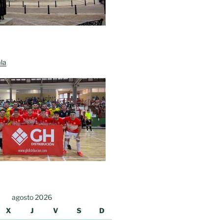
la
agosto 2026
X
J
V
S
D