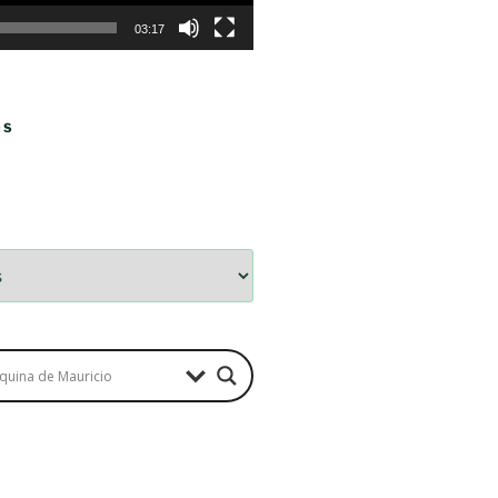
03:17
OS