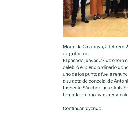
Moral de Calatrava, 2 febrero 
de gobierno:
El pasado jueves 27 de enero s
celebró el pleno ordinario don
uno de los puntos fue la renunc
a su acta de concejal de Anton
Inocente Sánchez, una dimisió
tomada por motivos personale
«Renuncia
Continuar leyendo
a
su