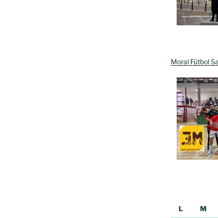
Moral Fútbol Sa
L
M