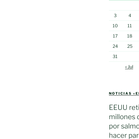
3
4
10
11
17
18
24
25
31
« Jul
NOTICIAS «
EEUU reti
millones 
por salmo
hacer par