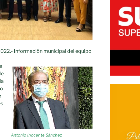
2022.- Información municipal del equipo
e
de
ia
io
n
s.
Antonio Inocente Sánchez