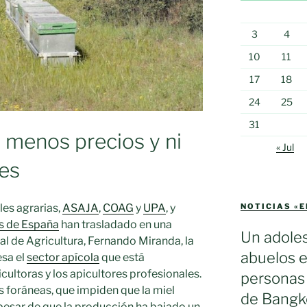
3
4
10
11
17
18
24
25
31
 menos precios y ni
« Jul
les
NOTICIAS «
es agrarias,
ASAJA
,
COAG
y
UPA
, y
s de España
han trasladado en una
Un adole
al de Agricultura, Fernando Miranda, la
abuelos e
esa el
sector apícola
que está
cultoras y los apicultores profesionales.
personas 
s foráneas, que impiden que la miel
de Bangko
 pesar de que la producción ha bajado un