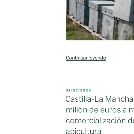
«Castilla-
Continuar leyendo
La
Mancha
destina
16,4
PUBLICADO
31/07/2023
millones
EL
Castilla-La Mancha
de
millón de euros a 
euros,
en
comercialización d
actual
apicultura
período