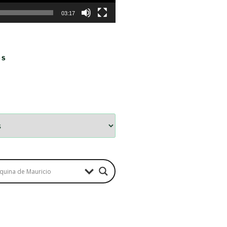
03:17
OS