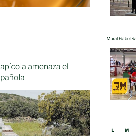
Moral Fútbol Sa
r apícola amenaza el
spañola
L
M
ación