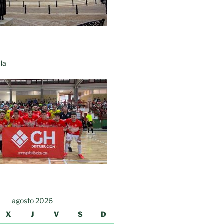
la
agosto 2026
X
J
V
S
D