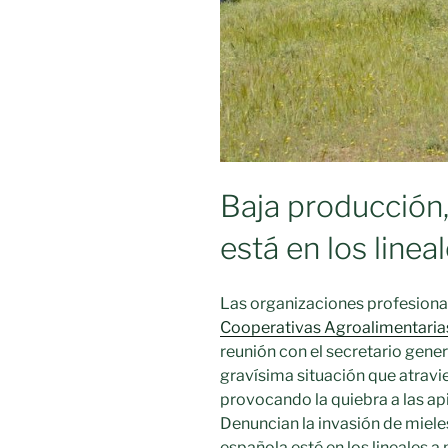
de
los
productos
de
la
apicultura»
Baja producción,
está en los linea
Las organizaciones profesional
Cooperativas Agroalimentaria
reunión con el secretario gener
gravísima situación que atravi
provocando la quiebra a las api
Denuncian la invasión de miele
española esté en los lineales a