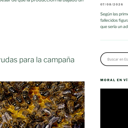
07/08/2026
Según las prime
fallecidos figu
que sería un a
yudas para la campaña
MORAL EN V
Reproductor
de
vídeo