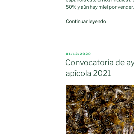
50% y aún hay miel por vender.
«La
Continuar leyendo
crisis
del
sector
apícola
PUBLICADO
01/12/2020
amenaza
EL
Convocatoria de a
el
apícola 2021
futuro
de
la
miel
española»