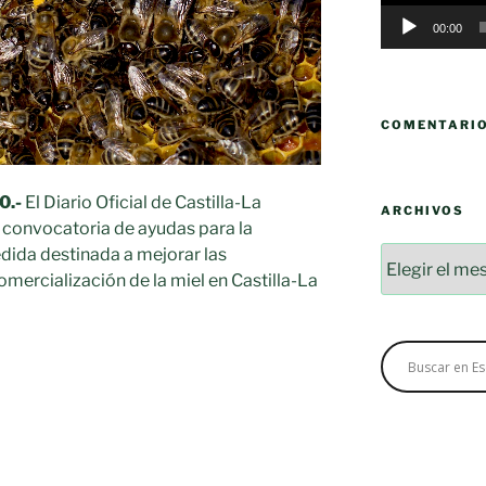
00:00
COMENTARI
0.-
El Diario Oficial de Castilla-La
ARCHIVOS
convocatoria de ayudas para la
ida destinada a mejorar las
Archivos
mercialización de la miel en Castilla-La
ia