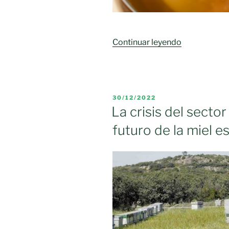
«Castilla-
Continuar leyendo
La
Mancha
destina
cerca
PUBLICADO
30/12/2022
de
EL
La crisis del secto
un
futuro de la miel e
millón
de
euros
a
mejorar
la
producción
y
comercializ