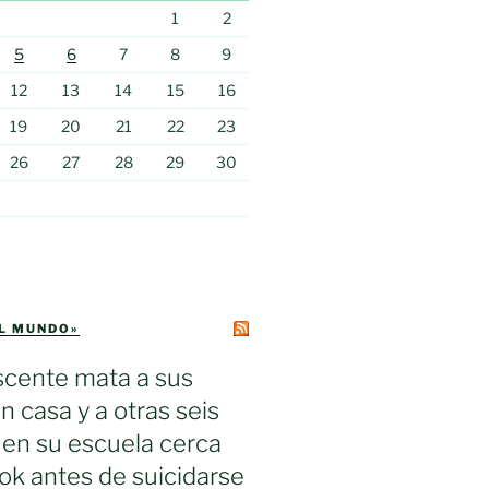
1
2
5
6
7
8
9
12
13
14
15
16
19
20
21
22
23
26
27
28
29
30
EL MUNDO»
scente mata a sus
n casa y a otras seis
en su escuela cerca
k antes de suicidarse