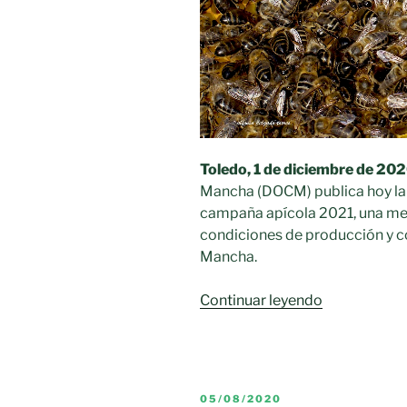
Toledo, 1 de diciembre de 202
Mancha (DOCM) publica hoy la 
campaña apícola 2021, una med
condiciones de producción y co
Mancha.
«Convocator
Continuar leyendo
de
ayudas
para
la
PUBLICADO
05/08/2020