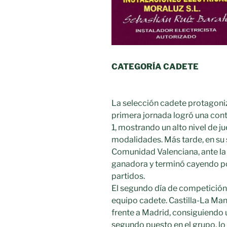
CATEGORÍA CADETE
La selección cadete protagoniz
primera jornada logró una contu
1, mostrando un alto nivel de j
modalidades. Más tarde, en su 
Comunidad Valenciana, ante la
ganadora y terminó cayendo po
partidos.
El segundo día de competición
equipo cadete. Castilla-La Ma
frente a Madrid, consiguiendo u
segundo puesto en el grupo, lo