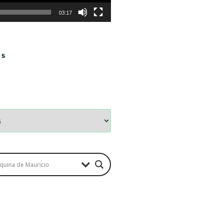
03:17
OS