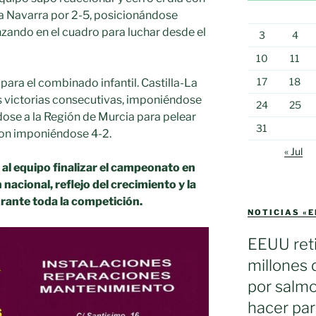
 a Navarra por 2-5, posicionándose
zando en el cuadro para luchar desde el
3
4
10
11
17
18
 para el combinado infantil. Castilla-La
 victorias consecutivas, imponiéndose
24
25
dose a la Región de Murcia para pelear
31
ron imponiéndose 4-2.
« Jul
al equipo finalizar el campeonato en
nacional, reflejo del crecimiento y la
ante toda la competición.
NOTICIAS «
EEUU reti
millones 
por salmo
hacer par