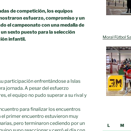
adas de competición, los equipos
demostraron esfuerzo, compromiso y un
ando el campeonato con una medalla de
, un sexto puesto para la selección
Moral Fútbol Sa
ón infantil.
su participación enfrentándose a Islas
ra jornada. A pesar del esfuerzo
es, el equipo no pudo superar a su rival y
ncuentro para finalizar los encuentros
 el primer encuentro estuvieron muy
anarias, pero terminaron cediendo por un
L
M
quipo supo reaccionar y cerró el día con