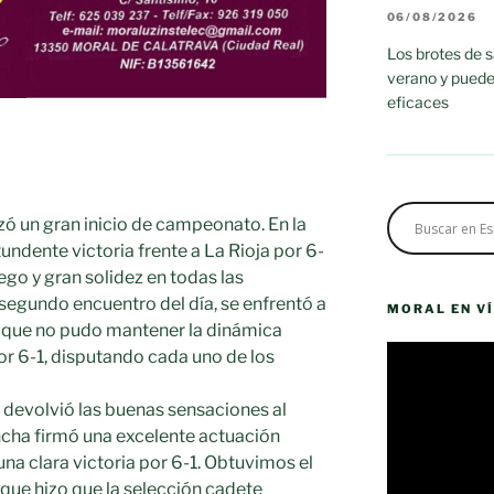
06/08/2026
Los brotes de 
verano y puede
eficaces
ó un gran inicio de campeonato. En la
ndente victoria frente a La Rioja por 6-
uego y gran solidez en todas las
segundo encuentro del día, se enfrentó a
MORAL EN V
 que no pudo mantener la dinámica
Reproductor
r 6-1, disputando cada uno de los
de
vídeo
 devolvió las buenas sensaciones al
ncha firmó una excelente actuación
na clara victoria por 6-1. Obtuvimos el
 que hizo que la selección cadete