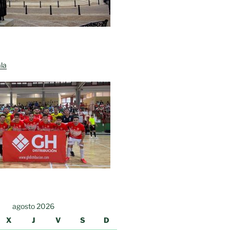
la
agosto 2026
X
J
V
S
D