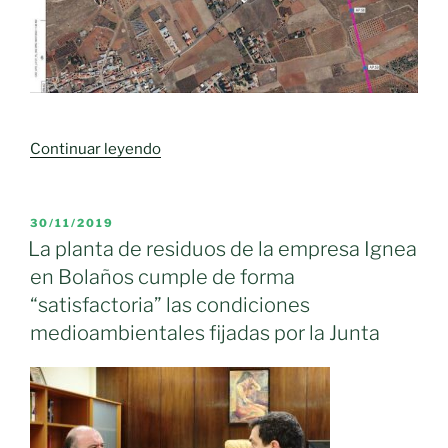
«La
Continuar leyendo
subestación
de
Moral
PUBLICADO
30/11/2019
EL
de
La planta de residuos de la empresa Ignea
Calatrava
en Bolaños cumple de forma
dará
“satisfactoria” las condiciones
servicio
medioambientales fijadas por la Junta
a
Bolaños
a
través
de