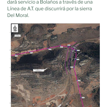
dará servicio a Bolaños a través de una
y
Línea de A.T. que discurrirá por la sierra
Moral
Del Moral.
de
Calatrava
reabre
al
tráfico
tras
una
inversión
de
más
de
2,4
millones
de
euros»