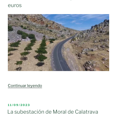
euros
«La
Continuar leyendo
carretera
CR-
5213
PUBLICADO
11/09/2023
EL
entre
La subestación de Moral de Calatrava
Bolaños