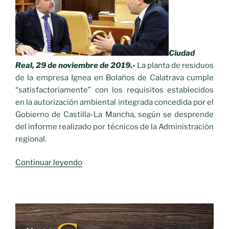
una
Línea
de
A.T.
Ciudad
que
Real, 29 de noviembre de 2019.-
La planta de residuos
discurrirá
de la empresa Ignea en Bolaños de Calatrava cumple
por
“satisfactoriamente” con los requisitos establecidos
la
en la autorización ambiental integrada concedida por el
sierra
Gobierno de Castilla-La Mancha, según se desprende
Del
del informe realizado por técnicos de la Administración
Moral.»
regional.
«La
Continuar leyendo
planta
de
residuos
de
la