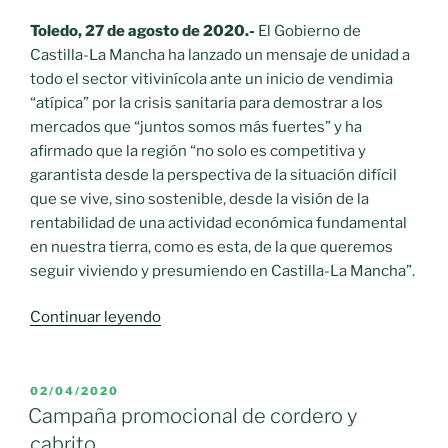
Toledo, 27 de agosto de 2020.-
El Gobierno de
Castilla-La Mancha ha lanzado un mensaje de unidad a
todo el sector vitivinícola ante un inicio de vendimia
“atípica” por la crisis sanitaria para demostrar a los
mercados que “juntos somos más fuertes” y ha
afirmado que la región “no solo es competitiva y
garantista desde la perspectiva de la situación difícil
que se vive, sino sostenible, desde la visión de la
rentabilidad de una actividad económica fundamental
en nuestra tierra, como es esta, de la que queremos
seguir viviendo y presumiendo en Castilla-La Mancha”.
«Unidad
Continuar leyendo
del
sector
vitivinícola
PUBLICADO
02/04/2020
EL
para
Campaña promocional de cordero y
lanzar
cabrito