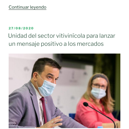
«‘Guardianes
Continuar leyendo
de
la
tierra’,
PUBLICADO
27/08/2020
EL
el
Unidad del sector vitivinícola para lanzar
reconocimiento
un mensaje positivo a los mercados
de
Suterra
a
los
agricultores
comprometidos
con
una
producción
más
sostenible»