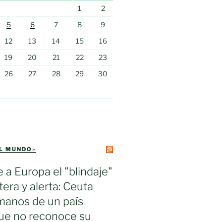
1
2
5
6
7
8
9
12
13
14
15
16
19
20
21
22
23
26
27
28
29
30
EL MUNDO»
e a Europa el "blindaje"
tera y alerta: Ceuta
manos de un país
ue no reconoce su