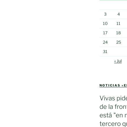
3
4
10
11
17
18
24
25
31
« Jul
NOTICIAS «
Vivas pid
de la fron
está "en 
tercero q