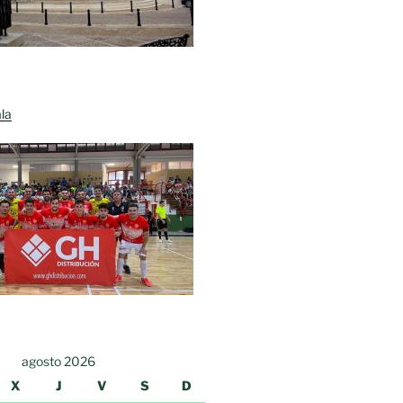
la
agosto 2026
X
J
V
S
D