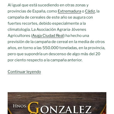
incendios»
Al igual que está sucediendo en otras zonas y
provincias de España, como
Extremadura
o
Cádiz
, la
campaña de cereales de este año se augura con
fuertes recortes, debido especialmente a la
climatología. La Asociación Agraria-Jóvenes
Agricultores (
Asaja Ciudad Real
) ha hecho una
previsión de la campaña de cereal en la media de otros
años, en torno a las 550.000 toneladas, en la provincia,
pero que supondría un descenso de algo más del 20
por ciento respecto a la campaña anterior.
«La
Continuar leyendo
previsión
de
la
campaña
de
cereal