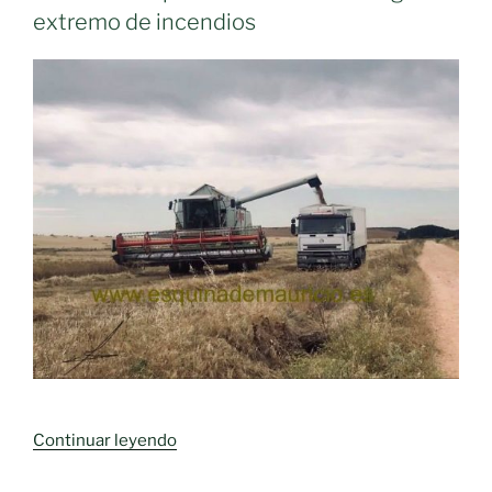
extremo de incendios
«Urgen
Continuar leyendo
al