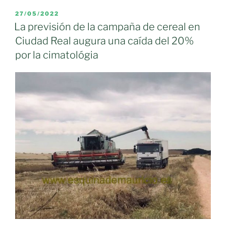
Gobierno
de
PUBLICADO
27/05/2022
EL
Castilla-
La previsión de la campaña de cereal en
La
Ciudad Real augura una caída del 20%
Mancha
por la cimatológia
a
publicar
la
norma
que
flexibiliza
las
condiciones
para
cosechar
con
riesgo
extremo
de