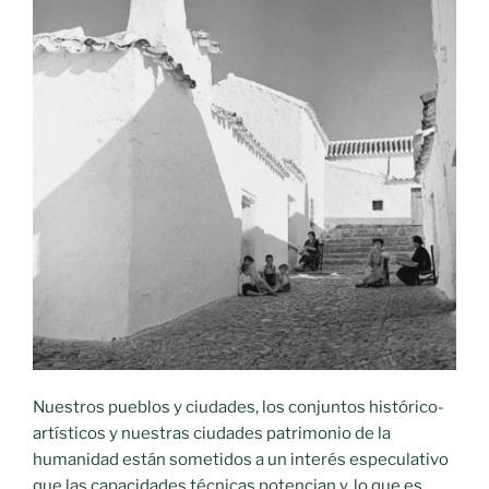
Histórico
Artístico
de
Moral
de
Calatrava»
Nuestros pueblos y ciudades, los conjuntos histórico-
artísticos y nuestras ciudades patrimonio de la
humanidad están sometidos a un interés especulativo
que las capacidades técnicas potencian y, lo que es