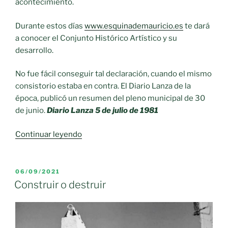
acontecimiento.
Durante estos días
www.esquinademauricio.es
te dará
a conocer el Conjunto Histórico Artístico y su
desarrollo.
No fue fácil conseguir tal declaración, cuando el mismo
consistorio estaba en contra. El Diario Lanza de la
época, publicó un resumen del pleno municipal de 30
de junio.
Diario Lanza 5 de julio de 1981
«En
Continuar leyendo
estos
días
celebramos
PUBLICADO
06/09/2021
EL
la
Construir o destruir
declaración
de
Conjunto