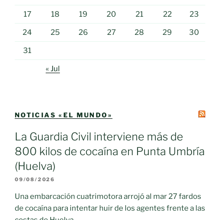
17
18
19
20
21
22
23
24
25
26
27
28
29
30
31
« Jul
NOTICIAS «EL MUNDO»
La Guardia Civil interviene más de
800 kilos de cocaína en Punta Umbría
(Huelva)
09/08/2026
Una embarcación cuatrimotora arrojó al mar 27 fardos
de cocaína para intentar huir de los agentes frente a las
costas de Huelva