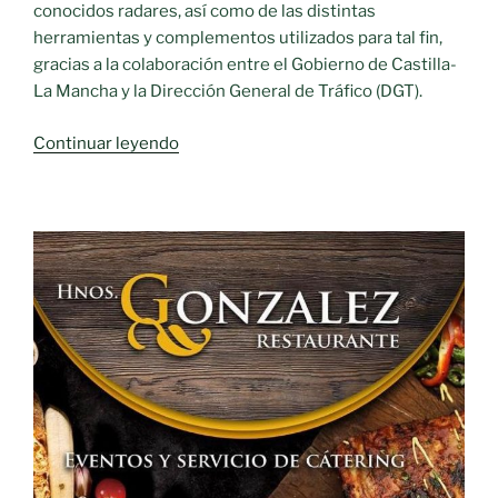
conocidos radares, así como de las distintas
herramientas y complementos utilizados para tal fin,
gracias a la colaboración entre el Gobierno de Castilla-
La Mancha y la Dirección General de Tráfico (DGT).
«El
Continuar leyendo
Gobierno
de
Castilla-
La
Mancha
y
la
DGT
formarán
este
año
a
40