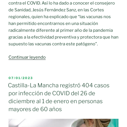
contra el COVID. Así lo ha dado a conocer el consejero
de Sanidad, Jesús Fernández Sanz, en las Cortes
regionales, quien ha explicado que “las vacunas nos
han permitido encontrarnos en una situación
radicalmente diferente al primer año de la pandemia
gracias a la efectividad preventiva y protectora que han
supuesto las vacunas contra este patógeno”.
«El
Continuar leyendo
Gobierno
de
Castilla-
PUBLICADO
07/01/2023
EL
La
Castilla-La Mancha registró 404 casos
Mancha
por infección de COVID del 26 de
anima
diciembre al 1 de enero en personas
a
mayores de 60 años
la
población
menor