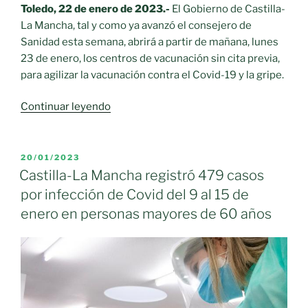
mayores
Toledo, 22 de enero de 2023.-
El Gobierno de Castilla-
de
La Mancha, tal y como ya avanzó el consejero de
60
Sanidad esta semana, abrirá a partir de mañana, lunes
años»
23 de enero, los centros de vacunación sin cita previa,
para agilizar la vacunación contra el Covid-19 y la gripe.
«Castilla-
Continuar leyendo
La
Mancha
comienza
PUBLICADO
20/01/2023
EL
este
Castilla-La Mancha registró 479 casos
lunes
por infección de Covid del 9 al 15 de
la
enero en personas mayores de 60 años
vacunación
sin
cita
previa
de
Covid