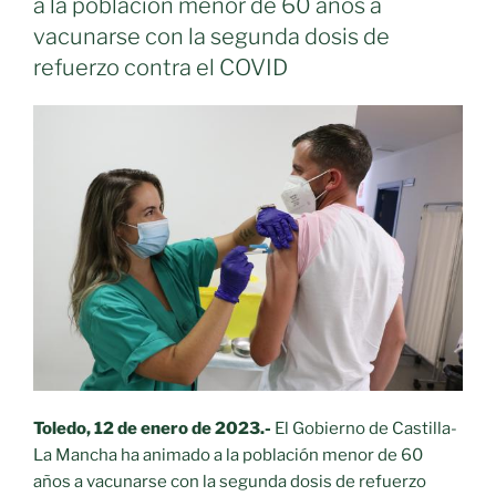
a la población menor de 60 años a
por
vacunarse con la segunda dosis de
infección
refuerzo contra el COVID
de
Covid
del
9
al
15
de
enero
en
personas
mayores
de
60
años»
Toledo, 12 de enero de 2023.-
El Gobierno de Castilla-
La Mancha ha animado a la población menor de 60
años a vacunarse con la segunda dosis de refuerzo