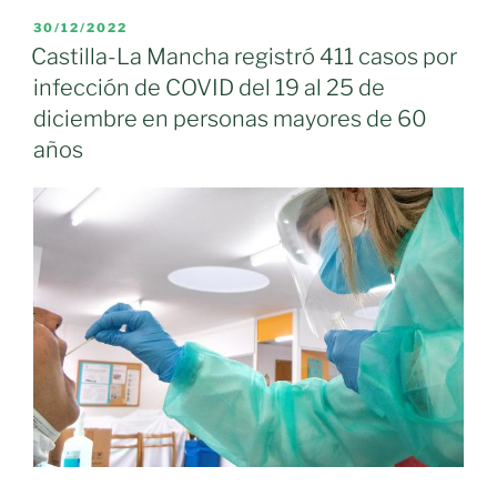
registró
PUBLICADO
30/12/2022
EL
404
Castilla-La Mancha registró 411 casos por
casos
infección de COVID del 19 al 25 de
por
diciembre en personas mayores de 60
infección
años
de
COVID
del
26
de
diciembre
al
1
de
enero
en
personas
mayores