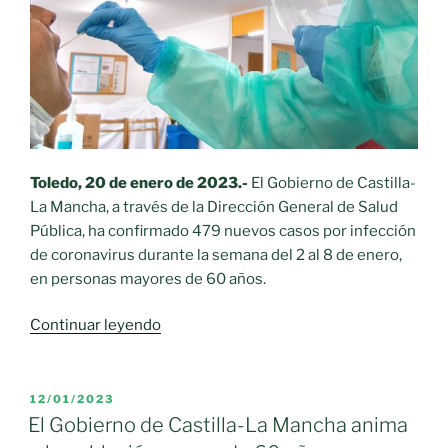
y
gripe
para
la
población
mayor
de
Toledo, 20 de enero de 2023.-
El Gobierno de Castilla-
18
La Mancha, a través de la Dirección General de Salud
años»
Pública, ha confirmado 479 nuevos casos por infección
de coronavirus durante la semana del 2 al 8 de enero,
en personas mayores de 60 años.
«Castilla-
Continuar leyendo
La
Mancha
registró
PUBLICADO
12/01/2023
EL
479
El Gobierno de Castilla-La Mancha anima
casos