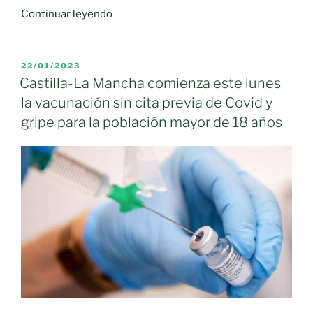
«Castilla-
Continuar leyendo
La
Mancha
registró
PUBLICADO
22/01/2023
EL
262
Castilla-La Mancha comienza este lunes
casos
la vacunación sin cita previa de Covid y
por
gripe para la población mayor de 18 años
infección
de
COVID
del
6
al
12
de
febrero
en
personas