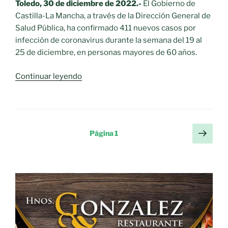
de
Toledo, 30 de diciembre de 2022.-
El Gobierno de
60
Castilla-La Mancha, a través de la Dirección General de
años»
Salud Pública, ha confirmado 411 nuevos casos por
infección de coronavirus durante la semana del 19 al
25 de diciembre, en personas mayores de 60 años.
«Castilla-
Continuar leyendo
La
Mancha
registró
411
Paginación
Sigu
Página
1
casos
pági
de
por
entradas
infección
de
COVID
del
19
al