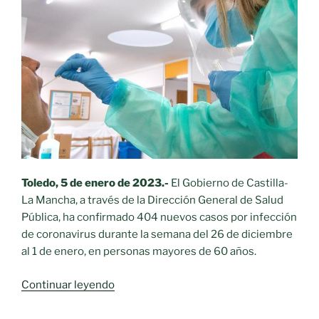
de
60
años
a
vacunarse
con
la
segunda
dosis
de
refuerzo
Toledo, 5 de enero de 2023.-
El Gobierno de Castilla-
contra
La Mancha, a través de la Dirección General de Salud
el
Pública, ha confirmado 404 nuevos casos por infección
COVID»
de coronavirus durante la semana del 26 de diciembre
al 1 de enero, en personas mayores de 60 años.
«Castilla-
Continuar leyendo
La
Mancha