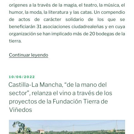
orígenes a la través de la magia, el teatro, la música, el
humor, la moda, la literatura y las catas. Un compendio
de actos de carácter solidario de los que se
beneficiarán 31 asociaciones ciudadrealeñas y en cuya
organización se han implicado más de 20 bodegas de la
tierra.
«La
Continuar leyendo
Diputación
impulsa
con
PUBLICADO
10/06/2022
EL
catas,
Castilla-La Mancha, “de la mano del
magia,
sector”, relanza el vino a través de los
teatro,
proyectos de la Fundación Tierra de
música,
Viñedos
humor
y
literatura
“La