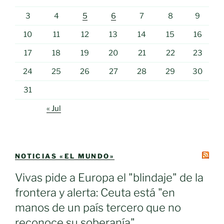
3
4
5
6
7
8
9
10
11
12
13
14
15
16
17
18
19
20
21
22
23
24
25
26
27
28
29
30
31
« Jul
NOTICIAS «EL MUNDO»
Vivas pide a Europa el "blindaje" de la
frontera y alerta: Ceuta está "en
manos de un país tercero que no
reconoce su soberanía"