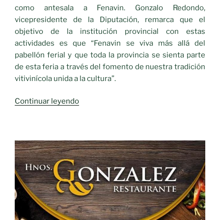
como antesala a Fenavin. Gonzalo Redondo,
vicepresidente de la Diputación, remarca que el
objetivo de la institución provincial con estas
actividades es que “Fenavin se viva más allá del
pabellón ferial y que toda la provincia se sienta parte
de esta feria a través del fomento de nuestra tradición
vitivinícola unida a la cultura”.
«La
Continuar leyendo
Diputación
convoca
un
concurso
de
fotografía
dentro
de
‘La
Cultura