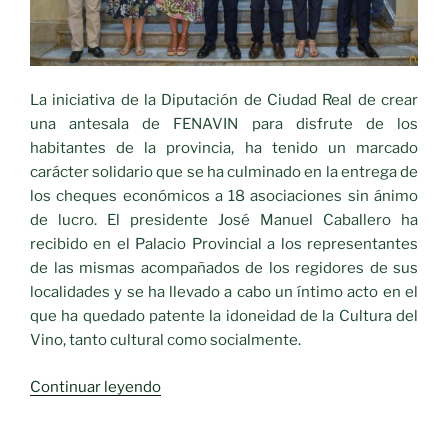
la
Fundación
Tierra
de
Viñedos»
La iniciativa de la Diputación de Ciudad Real de crear
una antesala de FENAVIN para disfrute de los
habitantes de la provincia, ha tenido un marcado
carácter solidario
que se ha culminado en la entrega de
los
cheques económicos a
18 asociaciones sin ánimo
de lucro.
El presidente José Manuel Caballero ha
recibido en el
Palacio Provincial
a los representantes
de las mismas acompañados de los regidores de sus
localidades y se ha llevado a cabo un íntimo acto en el
que ha quedado patente la
idoneidad de la Cultura del
Vino
, tanto cultural como socialmente.
«La
Continuar leyendo
Diputación
hace