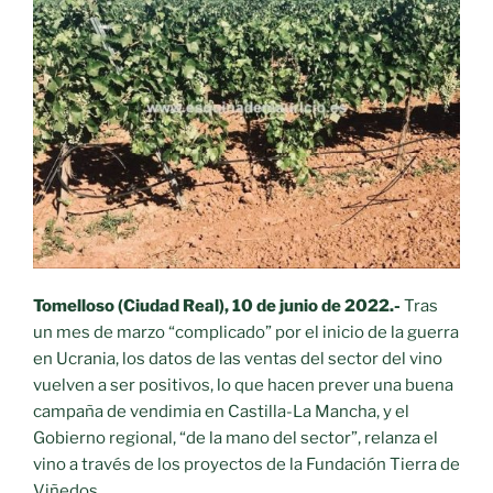
Cultura
del
Vino”
con
más
de
70
actividades»
Tomelloso (Ciudad Real), 10 de junio de 2022.-
Tras
un mes de marzo “complicado” por el inicio de la guerra
en Ucrania, los datos de las ventas del sector del vino
vuelven a ser positivos, lo que hacen prever una buena
campaña de vendimia en Castilla-La Mancha, y el
Gobierno regional, “de la mano del sector”, relanza el
vino a través de los proyectos de la Fundación Tierra de
Viñedos.