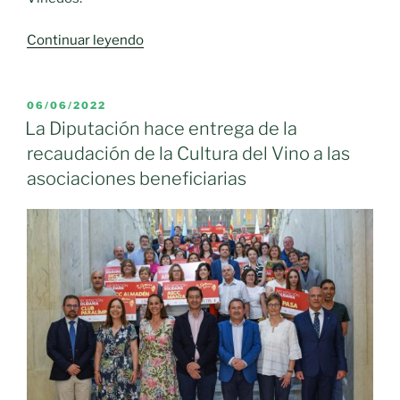
«Castilla-
Continuar leyendo
La
Mancha,
“de
PUBLICADO
06/06/2022
EL
la
La Diputación hace entrega de la
mano
recaudación de la Cultura del Vino a las
del
asociaciones beneficiarias
sector”,
relanza
el
vino
a
través
de
los
proyectos
de