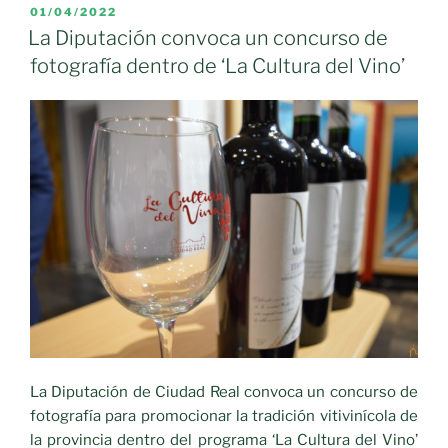
entrega
PUBLICADO
01/04/2022
EL
de
La Diputación convoca un concurso de
la
fotografía dentro de ‘La Cultura del Vino’
recaudación
de
la
Cultura
del
Vino
a
las
asociaciones
beneficiarias»
La Diputación de Ciudad Real convoca un concurso de
fotografía para promocionar la tradición vitivinícola de
la provincia dentro del programa ‘La Cultura del Vino’