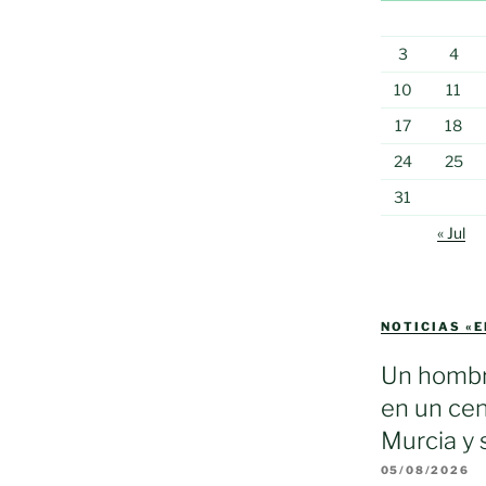
3
4
10
11
17
18
24
25
31
« Jul
NOTICIAS «
Un hombr
en un cen
Murcia y 
05/08/2026