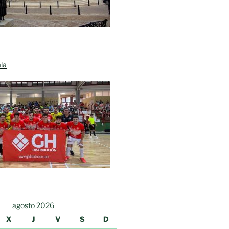
la
agosto 2026
X
J
V
S
D