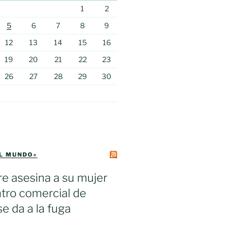
1
2
5
6
7
8
9
12
13
14
15
16
19
20
21
22
23
26
27
28
29
30
EL MUNDO»
e asesina a su mujer
tro comercial de
se da a la fuga