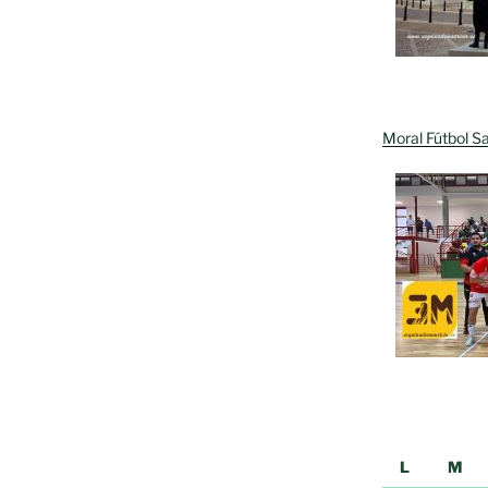
Moral Fútbol Sa
L
M