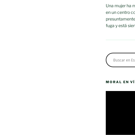
Una mujer ha m
en un centro c
presuntamente p
fuga y está sie
MORAL EN V
Reproductor
de
vídeo