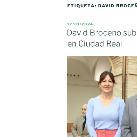
ETIQUETA:
DAVID BROCE
PUBLICADO
17/01/2024
EL
David Broceño sub
en Ciudad Real