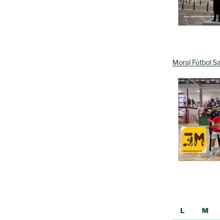
Moral Fútbol Sa
L
M