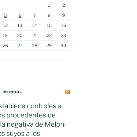
1
2
5
6
7
8
9
12
13
14
15
16
19
20
21
22
23
26
27
28
29
30
EL MUNDO»
tablece controles a
ros procedentes de
s la negativa de Meloni
los suyos a los