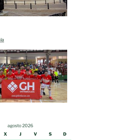
la
agosto 2026
X
J
V
S
D