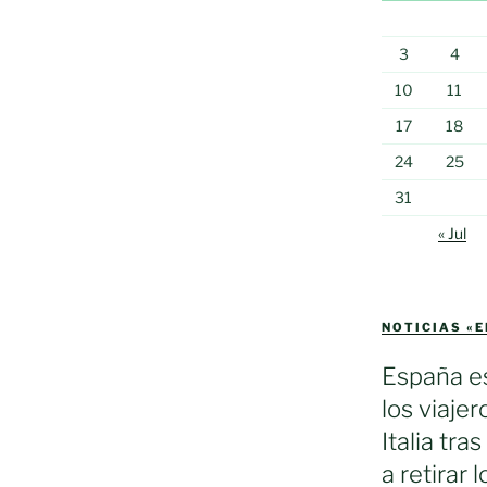
3
4
10
11
17
18
24
25
31
« Jul
NOTICIAS «
España es
los viaje
Italia tra
a retirar 