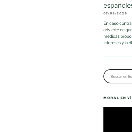
españole
07/08/2026
En caso contrar
advierte de que
medidas propor
intereses y la 
MORAL EN V
Reproductor
de
vídeo