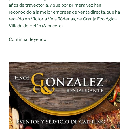
años de trayectoria, y que por primera vez han
reconocido a la mejor empresa de venta directa, que ha
recaído en Victoria Vela Ródenas, de Granja Ecológica
Villada de Hellín (Albacete).
«Castilla-
Continuar leyendo
La
Mancha
celebra
la
“fiesta
de
la
alimentación”
revindicando
el
trabajo
de
todo