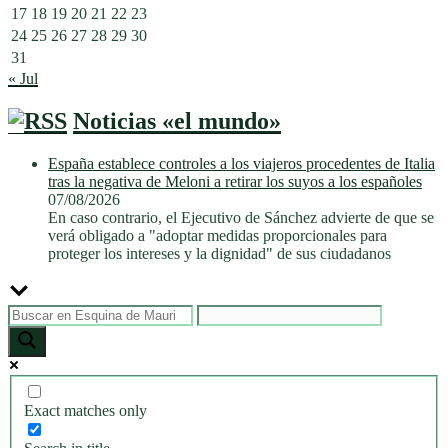
17
18
19
20
21
22
23
24
25
26
27
28
29
30
31
« Jul
Noticias «el mundo»
España establece controles a los viajeros procedentes de Italia
tras la negativa de Meloni a retirar los suyos a los españoles
07/08/2026
En caso contrario, el Ejecutivo de Sánchez advierte de que se
verá obligado a "adoptar medidas proporcionales para
proteger los intereses y la dignidad" de sus ciudadanos
Exact matches only