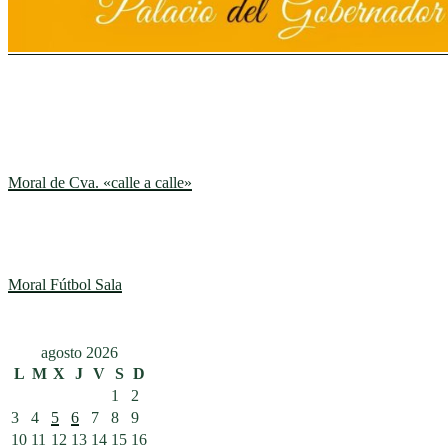
Moral de Cva. «calle a calle»
Moral Fútbol Sala
agosto 2026
L
M
X
J
V
S
D
1
2
3
4
5
6
7
8
9
10
11
12
13
14
15
16