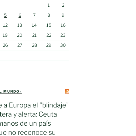
1
2
5
6
7
8
9
12
13
14
15
16
19
20
21
22
23
26
27
28
29
30
EL MUNDO»
e a Europa el "blindaje"
tera y alerta: Ceuta
manos de un país
ue no reconoce su