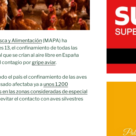
esca y Alimentación
(MAPA) ha
es 13, el confinamiento de todas las
 que se crían al aire libre en España
el contagio por
gripe aviar
.
do el país el confinamiento de las aves
pasado afectaba ya a
unos 1.200
 en las zonas consideradas de especial
e evitar el contacto con aves silvestres