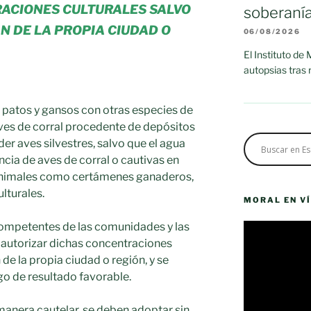
RACIONES CULTURALES SALVO
soberaní
N DE LA PROPIA CIUDAD O
06/08/2026
El Instituto de
autopsias tras
 patos y gansos con otras especies de
 aves de corral procedente de depósitos
er aves silvestres, salvo que el agua
ncia de aves de corral o cautivas en
animales como certámenes ganaderos,
lturales.
MORAL EN V
competentes de las comunidades y las
Reproductor
autorizar dichas concentraciones
de
vídeo
de la propia ciudad o región, y se
go de resultado favorable.
anera cautelar, se deben adoptar sin