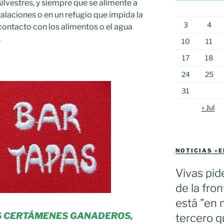
ilvestres, y siempre que se alimente a
nstalaciones o en un refugio que impida la
3
4
 contacto con los alimentos o el agua
.
10
11
17
18
24
25
31
« Jul
NOTICIAS «
Vivas pid
de la fron
está "en 
S CERTÁMENES GANADEROS,
tercero q