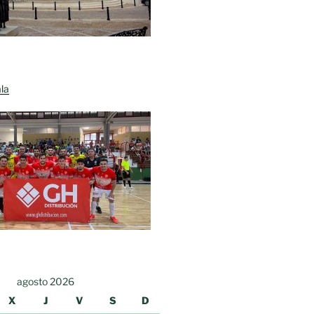
la
agosto 2026
X
J
V
S
D