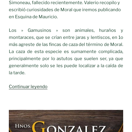
Simoneau, fallecido recientemente. Valerio recopilo y
escribió curiosidades de Moral que iremos publicando
en Esquina de Mauricio.
Los » Gamusinos » son animales, huraños y
montaraces, que se crían entre jaras y lentiscos, en 1o
más agreste de las fincas de caza del término de Moral.
La caza de esta especie es sumamente complicada,
principalmente por lo astutos que suelen ser, ya que
generalmente solo se les puede localizar a la caída de
la tarde.
«Recuerdos
Continuar leyendo
del
pasado
«CAZA
DE
GAMUSINOS»»