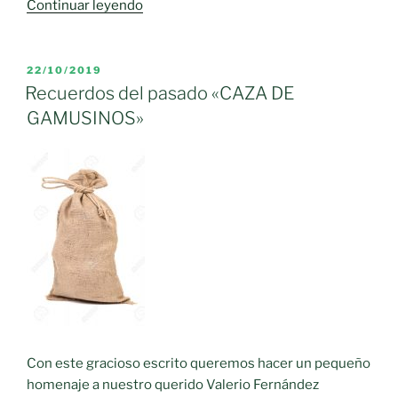
«CAZA
Continuar leyendo
DE
GAMUSINOS»
PUBLICADO
22/10/2019
EL
Recuerdos del pasado «CAZA DE
GAMUSINOS»
Con este gracioso escrito queremos hacer un pequeño
homenaje a nuestro querido Valerio Fernández