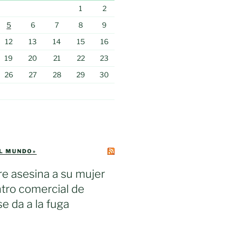
1
2
5
6
7
8
9
12
13
14
15
16
19
20
21
22
23
26
27
28
29
30
EL MUNDO»
e asesina a su mujer
tro comercial de
se da a la fuga