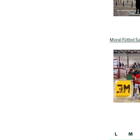
Moral Fútbol Sa
L
M