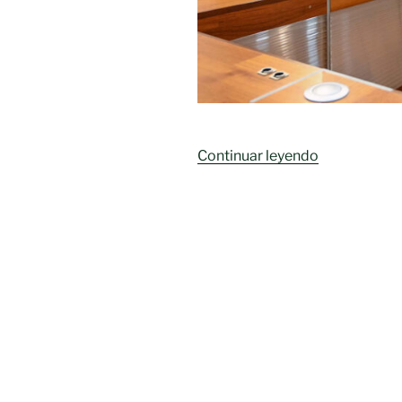
«Sorteados
Continuar leyendo
los
emparejami
del
XII
Trofeo
Diputación
Provincial
de
Fútbol-
Sala»