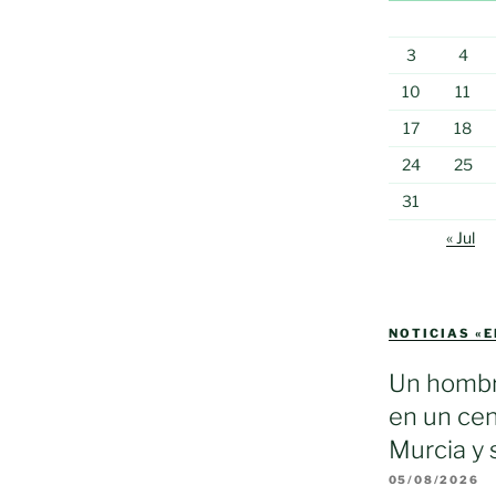
3
4
10
11
17
18
24
25
31
« Jul
NOTICIAS «
Un hombr
en un cen
Murcia y 
05/08/2026