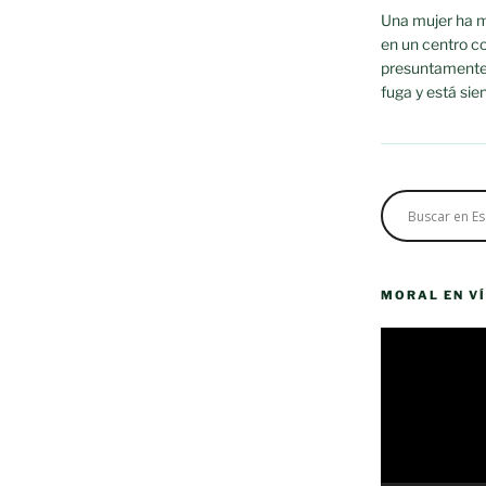
Una mujer ha m
en un centro c
presuntamente p
fuga y está sie
MORAL EN V
Reproductor
de
vídeo