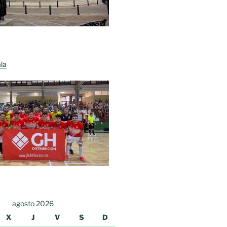
la
agosto 2026
X
J
V
S
D