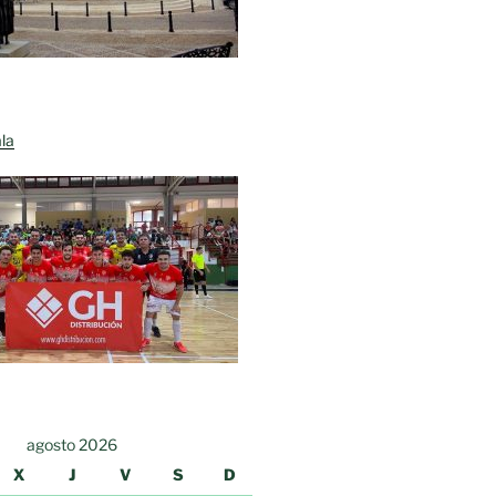
la
agosto 2026
X
J
V
S
D