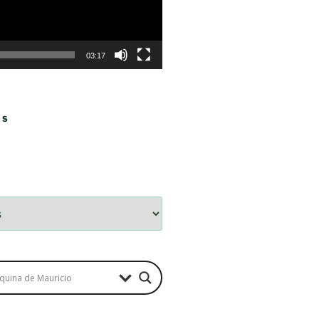
03:17
OS