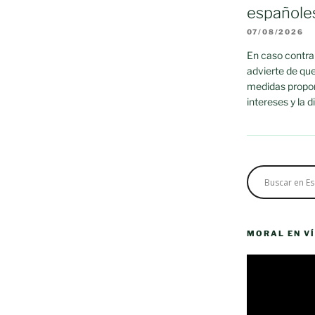
españole
07/08/2026
En caso contrar
advierte de que
medidas propor
intereses y la 
MORAL EN V
Reproductor
de
vídeo