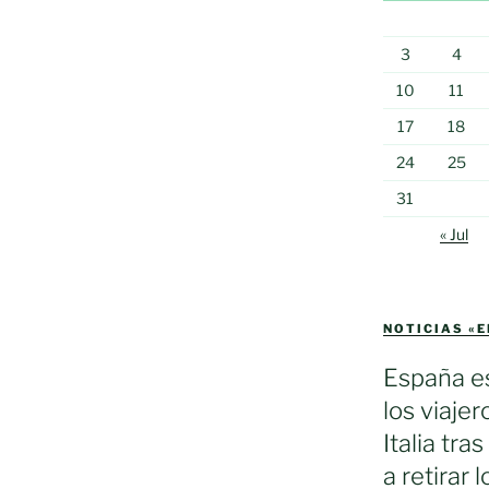
3
4
10
11
17
18
24
25
31
« Jul
NOTICIAS «
España es
los viaje
Italia tra
a retirar 