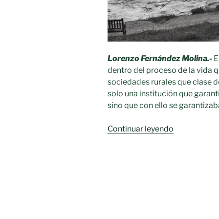
Lorenzo Fernández Molina.-
E
dentro del proceso de la vida 
sociedades rurales que clase d
solo una institución que garan
sino que con ello se garantizaba
«Rito
Continuar leyendo
3.-
NOVIAZGO
Y
MATRIMONI