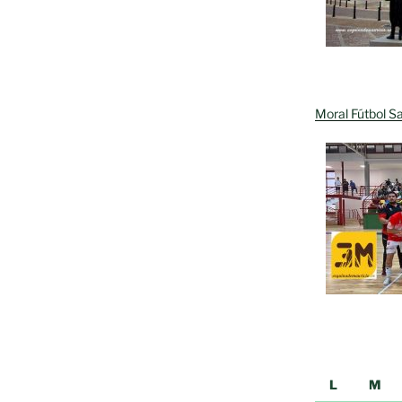
Moral Fútbol Sa
L
M