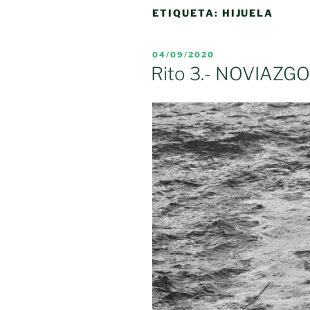
ETIQUETA:
HIJUELA
PUBLICADO
04/09/2020
EL
Rito 3.- NOVIAZG