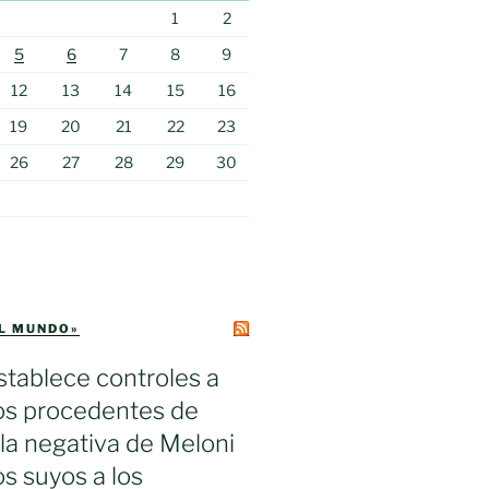
1
2
5
6
7
8
9
12
13
14
15
16
19
20
21
22
23
26
27
28
29
30
EL MUNDO»
tablece controles a
ros procedentes de
s la negativa de Meloni
los suyos a los