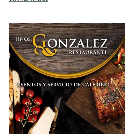
celebramos
«La
Candelaria»»