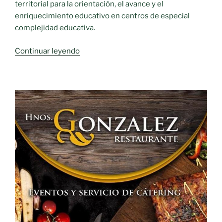
territorial para la orientación, el avance y el
enriquecimiento educativo en centros de especial
complejidad educativa.
«El
Continuar leyendo
DOCM
publica
la
resolución
que
regula
la
implantación
del
programa
PROA+
hasta
en
un