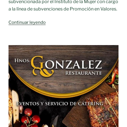
subvencionada por el Instituto de la Mujer con cargo
a la línea de subvenciones de Promoción en Valores.
«Inauguración
Continuar leyendo
de
las
I
Jornadas
Intergeneracional
‘Esta
es
mi
historia’»