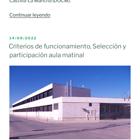
Castilla-La Mancha (DOCM).
«El
Continuar leyendo
Instituto
de
la
PUBLICADO
14/09/2022
EL
Mujer
Criterios de funcionamiento, Selección y
amplía
participación aula matinal
hasta
el
9
de
febrero
el
plazo
para
presentar
trabajos
a