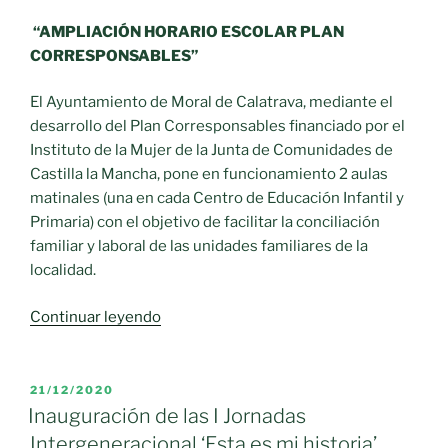
los
Premios
“AMPLIACIÓN HORARIO ESCOLAR PLAN
y
CORRESPONSABLES”
Muestra
El Ayuntamiento de Moral de Calatrava, mediante el
Mujeres
desarrollo del Plan Corresponsables financiado por el
en
Instituto de la Mujer de la Junta de Comunidades de
el
Castilla la Mancha, pone en funcionamiento 2 aulas
Arte
matinales (una en cada Centro de Educación Infantil y
‘Amalia
Primaria) con el objetivo de facilitar la conciliación
Avia’»
familiar y laboral de las unidades familiares de la
localidad.
«Criterios
Continuar leyendo
de
funcionamiento,
Selección
PUBLICADO
21/12/2020
EL
y
Inauguración de las I Jornadas
participación
Intergeneracional ‘Esta es mi historia’