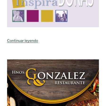
«MUJERES
Continuar leyendo
EMPRENDEDORAS-
INSPIRADORAS.
8
marzo
2025.
Irene
Barahona
Herreros.»