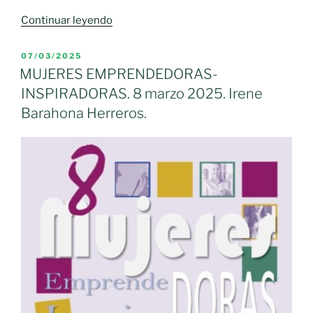
«CECAM
Continuar leyendo
CELEBRA
LA
PUBLICADO
07/03/2025
EL
XXII
MUJERES EMPRENDEDORAS-
EDICIÓN
INSPIRADORAS. 8 marzo 2025. Irene
DE
Barahona Herreros.
SUS
PREMIOS
EMPRESARIALES»