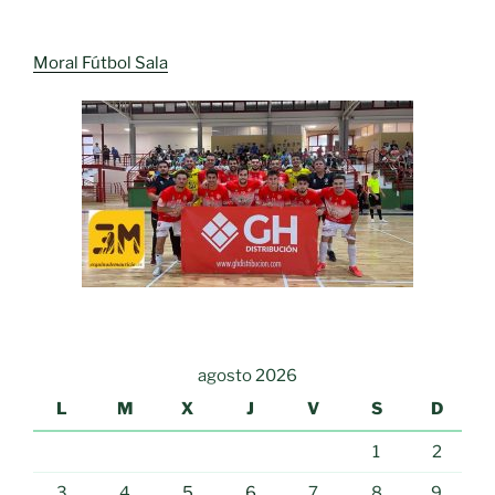
Moral Fútbol Sala
agosto 2026
L
M
X
J
V
S
D
1
2
3
4
5
6
7
8
9