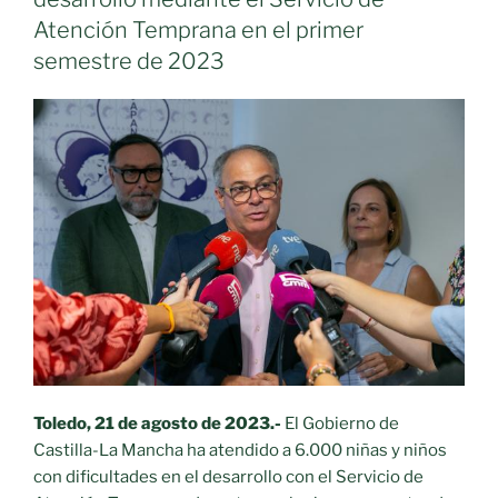
los
Atención Temprana en el primer
SEPAP,
semestre de 2023
los
servicios
de
promoción
de
la
autonomía
personal
en
Castilla-
La
Mancha»
Toledo, 21 de agosto de 2023.-
El Gobierno de
Castilla-La Mancha ha atendido a 6.000 niñas y niños
con dificultades en el desarrollo con el Servicio de