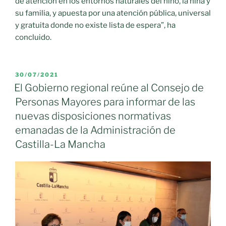
de atención en los entornos naturales del niño, la niña y
su familia, y apuesta por una atención pública, universal
y gratuita donde no existe lista de espera”, ha
concluido.
PUBLICADO
30/07/2021
EL
El Gobierno regional reúne al Consejo de
Personas Mayores para informar de las
nuevas disposiciones normativas
emanadas de la Administración de
Castilla-La Mancha